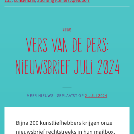
155
,
kunstenaar
,
Stichting Ateliers Apeldoorn
NIEUWS
Vers van de pers:
nieuwsbrief juli 2024
MEER NIEUWS |
GEPLAATST OP
2 JULI 2024
Bijna 200 kunstliefhebbers krijgen onze
nieuwsbrief rechtstreeks in hun mailbox.