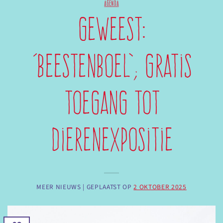
AGENDA
Geweest:
‘Beestenboel’; gratis
toegang tot
dierenexpositie
MEER NIEUWS |
GEPLAATST OP
2 OKTOBER 2025