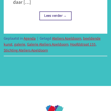
daar […]
Lees verder
→
Geplaatst in
Agenda
|
Getagd
Ateliers Apeldoorn
,
beeldende
kunst
,
galerie
,
Galerie Ateliers Apeldoorn
,
Hoofdstraat 155
,
Stichting Ateliers Apeldoorn