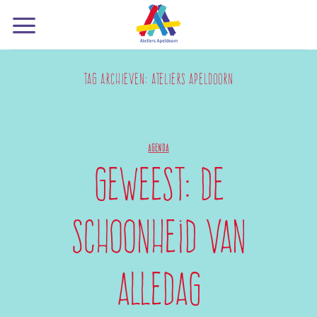
Ga
naar
inhoud
TAG ARCHIEVEN:
ATELIERS APELDOORN
AGENDA
Geweest: De
schoonheid van
alledag