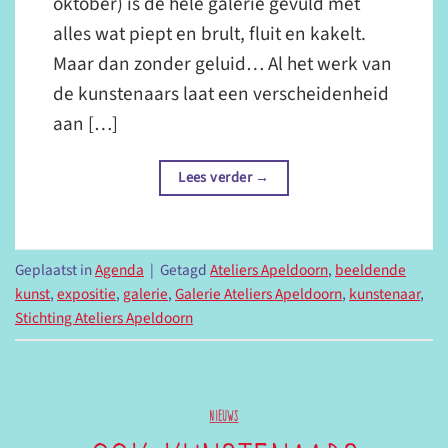
oktober) is de hele galerie gevuld met
alles wat piept en brult, fluit en kakelt.
Maar dan zonder geluid… Al het werk van
de kunstenaars laat een verscheidenheid
aan […]
Lees verder
→
Geplaatst in
Agenda
|
Getagd
Ateliers Apeldoorn
,
beeldende
kunst
,
expositie
,
galerie
,
Galerie Ateliers Apeldoorn
,
kunstenaar
,
Stichting Ateliers Apeldoorn
NIEUWS