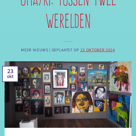
werelden
MEER NIEUWS |
GEPLAATST OP
23 OKTOBER 2024
23
okt