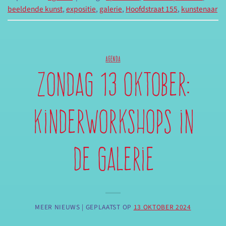
beeldende kunst
,
expositie
,
galerie
,
Hoofdstraat 155
,
kunstenaar
AGENDA
Zondag 13 oktober:
kinderworkshops in
de galerie
MEER NIEUWS |
GEPLAATST OP
13 OKTOBER 2024