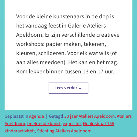
Voor de kleine kunstenaars in de dop is
het vandaag feest in Galerie Ateliers
Apeldoorn. Er zijn verschillende creatieve
workshops: papier maken, tekenen,
kleuren, schilderen. Voor elk wat wils (of
aan alles meedoen). Het kan en het mag.
Kom lekker binnen tussen 13 en 17 uur.
Lees verder
→
Geplaatst in
Agenda
|
Getagd
30 jaar Ateliers Apeldoorn
,
Ateliers
Apeldoorn
,
beeldende kunst
,
expositie
,
Hoofdstraat 155
,
kinderactiviteit
,
Stichting Ateliers Apeldoorn