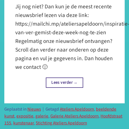
Jij nog niet? Dan kun je de meest recente
nieuwsbrief lezen via deze link:
https://mailchi.mp/ateliersapeldoorn/inspiratie
van-ver-gemist-deze-week-nog-te-zien
Regelmatig onze nieuwsbrief ontvangen?
Scroll dan verder naar onderen op deze
pagina en vul je gegevens in. Dan houden
we contact 🙂
Lees verder
→
Geplaatst in
Nieuws
|
Getagd
Ateliers Apeldoorn
,
beeldende
kunst
,
expositie
,
galerie
,
Galerie Ateliers Apeldoorn
,
Hoofdstraat
155
,
kunstenaar
,
Stichting Ateliers Apeldoorn