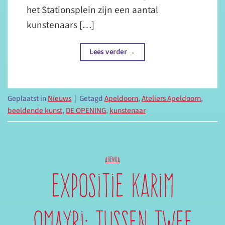
het Stationsplein zijn een aantal
kunstenaars […]
Lees verder
→
Geplaatst in
Nieuws
|
Getagd
Apeldoorn
,
Ateliers Apeldoorn
,
beeldende kunst
,
DE OPENING
,
kunstenaar
AGENDA
Expositie Karim
Omayri: Tussen Twee