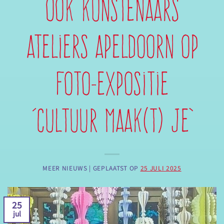
Ook kunstenaars
Ateliers Apeldoorn op
foto-expositie
‘Cultuur maak(t) je’
MEER NIEUWS |
GEPLAATST OP
25 JULI 2025
25
jul