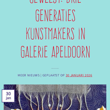
generaties
kunstmakers in
Galerie Apeldoorn
MEER NIEUWS |
GEPLAATST OP
30 JANUARI 2026
30
jan