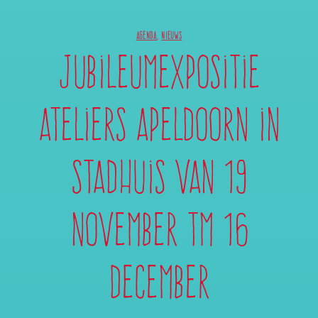
AGENDA
,
NIEUWS
Jubileumexpositie
Ateliers Apeldoorn in
stadhuis van 19
november tm 16
december