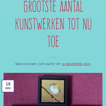
grootste aantal
kunstwerken tot nu
toe
MEER NIEUWS |
GEPLAATST OP
18 NOVEMBER 2025
18
nov