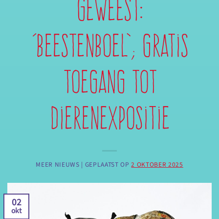
Geweest:
‘Beestenboel’; gratis
toegang tot
dierenexpositie
MEER NIEUWS |
GEPLAATST OP
2 OKTOBER 2025
02
okt