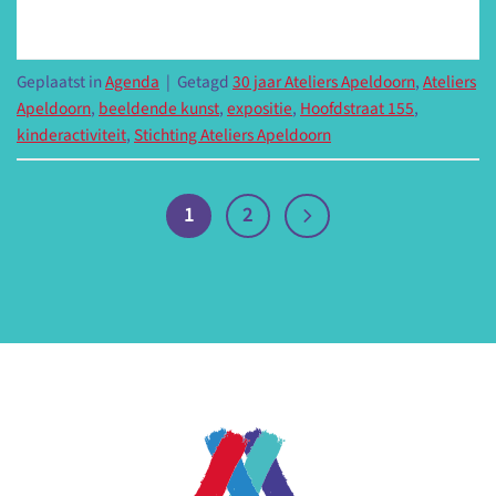
Geplaatst in
Agenda
|
Getagd
30 jaar Ateliers Apeldoorn
,
Ateliers
Apeldoorn
,
beeldende kunst
,
expositie
,
Hoofdstraat 155
,
kinderactiviteit
,
Stichting Ateliers Apeldoorn
1
2