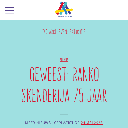
Ga
naar
inhoud
TAG ARCHIEVEN:
EXPOSITIE
AGENDA
Geweest: Ranko
Skenderija 75 jaar
MEER NIEUWS |
GEPLAATST OP
24 MEI 2026