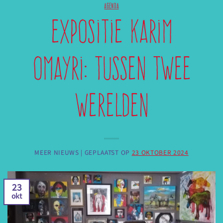
AGENDA
Expositie Karim
Omayri: Tussen Twee
werelden
MEER NIEUWS |
GEPLAATST OP
23 OKTOBER 2024
23
okt