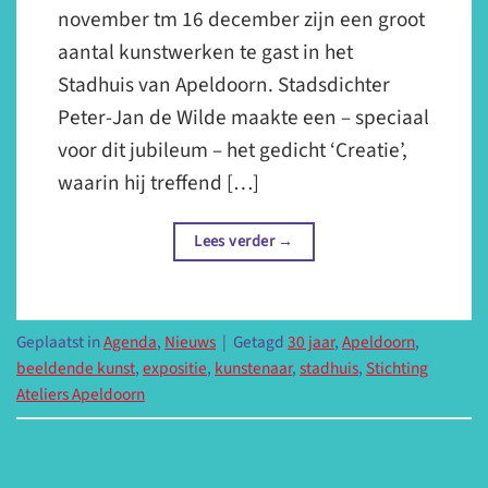
november tm 16 december zijn een groot
aantal kunstwerken te gast in het
Stadhuis van Apeldoorn. Stadsdichter
Peter-Jan de Wilde maakte een – speciaal
voor dit jubileum – het gedicht ‘Creatie’,
waarin hij treffend […]
Lees verder
→
Geplaatst in
Agenda
,
Nieuws
|
Getagd
30 jaar
,
Apeldoorn
,
beeldende kunst
,
expositie
,
kunstenaar
,
stadhuis
,
Stichting
Ateliers Apeldoorn