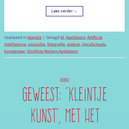
Lees verder
→
Geplaatst in
Agenda
|
Getagd
AI
,
Apeldoorn
,
Artificial
Intelligence
,
expositie
,
fotografie
,
galerie
,
ImcaSchoots
,
kunstenaar
,
Stichting Ateliers Apeldoorn
AGENDA
Geweest: ‘Kleintje
Kunst’, met het