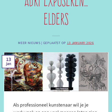
Adri exposeren…
elders
MEER NIEUWS |
GEPLAATST OP
13 JANUARI 2026
13
jan
Als professioneel kunstenaar wil je je