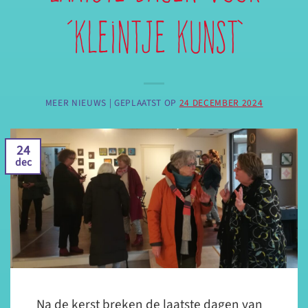
‘Kleintje Kunst’
MEER NIEUWS |
GEPLAATST OP
24 DECEMBER 2024
24
dec
Na de kerst breken de laatste dagen van