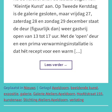
‘Kleintje Kunst’ aan. Op Tweede Kerstdag
is de galerie gesloten, maar vrijdag 27,
zaterdag 28 en zondag 29 december staat
de deur (figuurlijk dan) weer gastvrij
open van 13 tot 17 uur. Met de ‘open’ deur
en een prima verwarmingsinstallatie is
dat hét recept voor een warm […]
Lees verder
→
Geplaatst in
Nieuws
|
Getagd
Apeldoorn
,
beeldende kunst
,
expositie
,
galerie
,
Galerie Ateliers Apeldoorn
,
Hoofdstraat 155
,
kunstenaar
,
Stichting Ateliers Apeldoorn
,
verloting