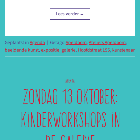
Lees verder
→
Geplaatst in
Agenda
|
Getagd
Apeldoorn
,
Ateliers Apeldoorn
,
beeldende kunst
,
expositie
,
galerie
,
Hoofdstraat 155
,
kunstenaar
AGENDA
Zondag 13 oktober:
kinderworkshops in