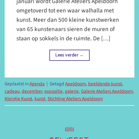
januari wordt Galerie Ateliers Apeldoorn
omgetoverd tot een waar walhalla met
kunst. Meer dan 500 kleine kunstwerken
van 65 kunstenaars sieren de muren of
staan op sokkels in de ruimte. De […]
Lees verder
→
Geplaatst in
Agenda
|
Getagd
Apeldoorn
,
beeldende kunst
,
cadeau
,
december
,
expositie
,
galerie
,
Galerie Ateliers Apeldoorn
,
Kleintje Kunst
,
kunst
,
Stichting Ateliers Apeldoorn
AGENDA