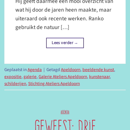
Hij geeft daarmee een mooi overzicht van
wat hij door de jaren heen maakte, maar
uiteraard ook recente werken. Ranko
gebruikt de natuur […]
Lees verder
→
Geplaatst in
Agenda
|
Getagd
Apeldoorn
,
beeldende kunst
,
expositie
,
galerie
,
Galerie Ateliers Apeldoorn
,
kunstenaar
,
schilderijen
,
Stichting Ateliers Apeldoorn
AGENDA
Geweest: Drie