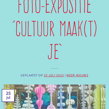
foto-expositie
‘Cultuur maak(t)
je’
GEPLAATST OP
25 JULI 2025
|
MEER NIEUWS
25
jul