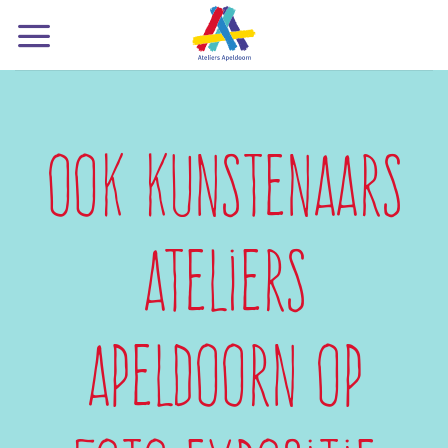
Ga
naar
inhoud
Ook kunstenaars
Ateliers
Apeldoorn op