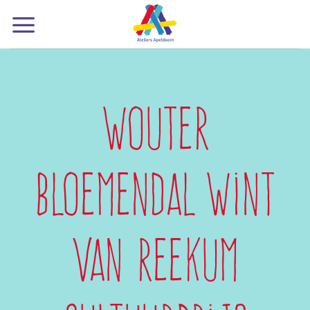
Ga
naar
inhoud
Wouter
Bloemendal wint
Van Reekum