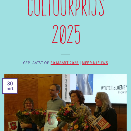
Cultuurprijs
2025
GEPLAATST OP
30 MAART 2025
|
MEER NIEUWS
30
mrt