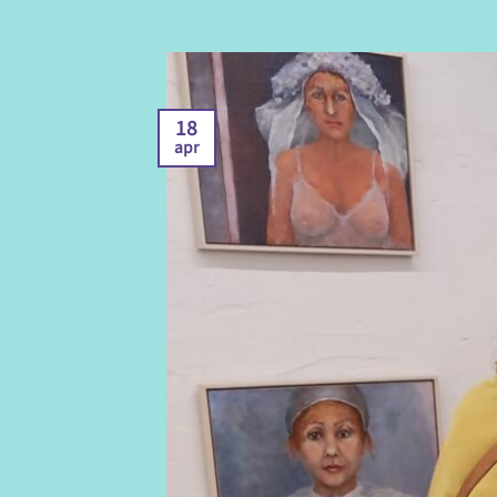
18
apr