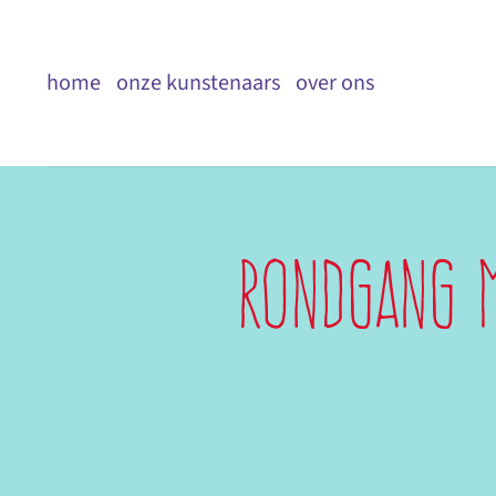
Ga
naar
home
onze kunstenaars
over ons
inhoud
Rondgang m