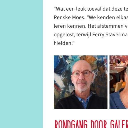
“Wat een leuk toeval dat deze te
Renske Moes. “We kenden elkaar
leren kennen. Het afstemmen va
opgelost, terwijl Ferry Staverm
hielden.”
Rondgang door galer