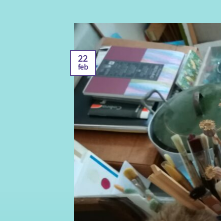
22
feb