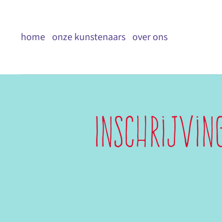
Ga
naar
home
onze kunstenaars
over ons
inhoud
Inschrijvin