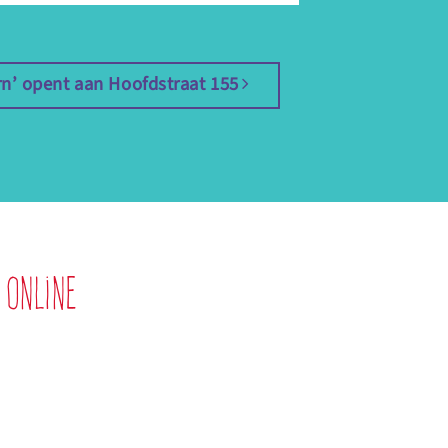
orn’ opent aan Hoofdstraat 155
 online