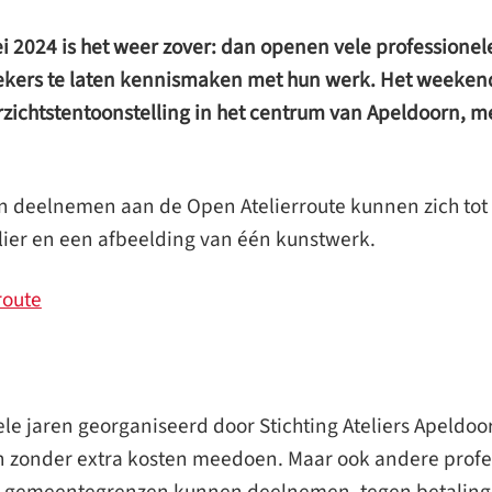
i 2024 is het weer zover: dan openen vele professione
ekers te laten kennismaken met hun werk. Het weekend
rzichtstentoonstelling in het centrum van Apeldoorn, 
n deelnemen aan de Open Atelierroute kunnen zich tot 
ier en een afbeelding van één kunstwerk.
route
ele jaren georganiseerd door Stichting Ateliers Apeldo
kan zonder extra kosten meedoen. Maar ook andere prof
e gemeentegrenzen kunnen deelnemen, tegen betaling va