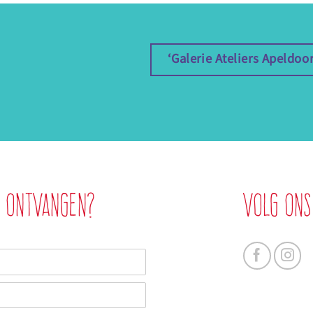
‘Galerie Ateliers Apeldo
f ontvangen?
Volg ons