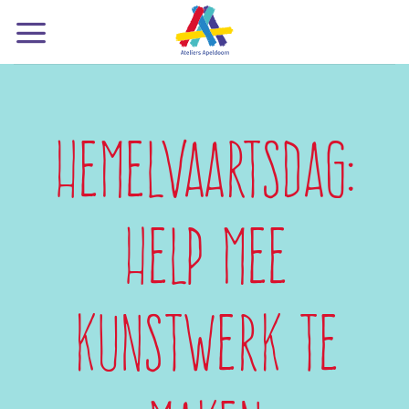
Ga
naar
inhoud
Hemelvaartsdag:
help mee
kunstwerk te