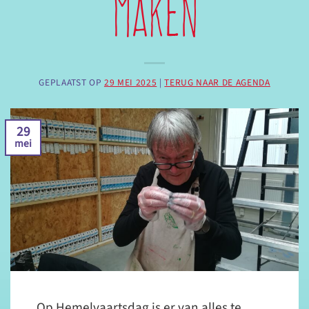
maken
GEPLAATST OP
29 MEI 2025
|
TERUG NAAR DE AGENDA
29
mei
Op Hemelvaartsdag is er van alles te