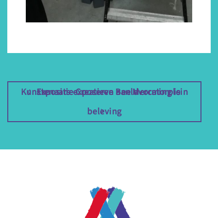
Kunstenaars exposeren aan Mercatorplein
Expositie Creatieve Beeldvorming is
beleving