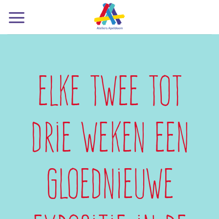
Ga
naar
inhoud
Elke twee tot
drie weken een
gloednieuwe