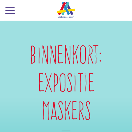
Ga
naar
inhoud
Binnenkort:
expositie
Maskers