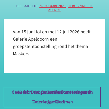
GEPLAATST OP
26 JANUARI 2026
|
TERUG NAAR DE
AGENDA
Van 15 juni tot en met 12 juli 2026 heeft
Galerie Apeldoorn een
groepstentoonstelling rond het thema
Maskers.
Geweest: Drie generaties kunstmakers in
19 februari: Culturele Donderdag met
Groeningse Onzijnen
Galerie Apeldoorn